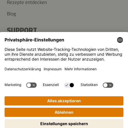
Rezepte entdecken
Blog
SUPPORT
Kontakt
FAQ
Presse
Kikkoman ist ein eingetragenes Warenzeichen der Kikkoman
Corporation, Japan.
© Kikkoman Trading Europe GmbH 2023 – 2026
Theodorstraße 180, 40472 Düsseldorf, Germany
Eingetragen beim AG Düsseldorf: HRB 35856
Privatsphäre-Einstellungen
Impressum
Datenschutzerklärung