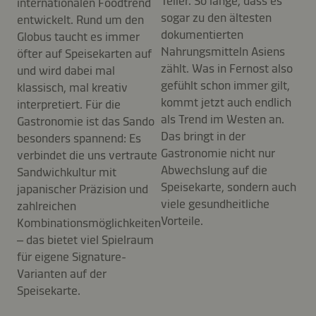
Teller. So lange, dass es
internationalen Foodtrend
sogar zu den ältesten
entwickelt. Rund um den
dokumentierten
Globus taucht es immer
Nahrungsmitteln Asiens
öfter auf Speisekarten auf
zählt. Was in Fernost also
und wird dabei mal
gefühlt schon immer gilt,
klassisch, mal kreativ
kommt jetzt auch endlich
interpretiert. Für die
als Trend im Westen an.
Gastronomie ist das Sando
Das bringt in der
besonders spannend: Es
Gastronomie nicht nur
verbindet die uns vertraute
Abwechslung auf die
Sandwichkultur mit
Speisekarte, sondern auch
japanischer Präzision und
viele gesundheitliche
zahlreichen
Vorteile.
Kombinationsmöglichkeiten
– das bietet viel Spielraum
für eigene Signature-
Varianten auf der
Speisekarte.