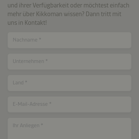
und ihrer Verfügbarkeit oder möchtest einfach
mehr über Kikkoman wissen? Dann tritt mit
uns in Kontakt!
Nachname
Unternehmen
contactCH-
Land
B2B-
26577-
WrcMFl8XduzL9tBV
E-Mail-Adresse
Ihr Anliegen