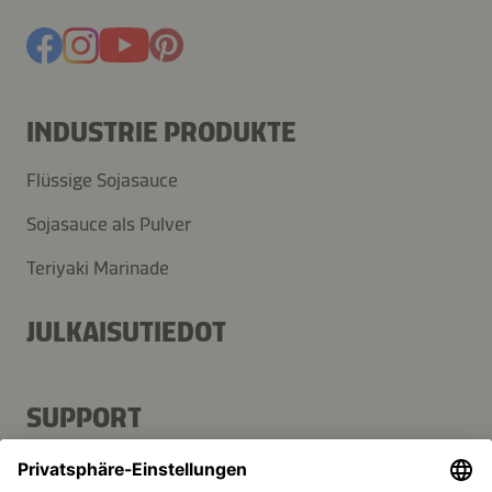
INDUSTRIE PRODUKTE
Flüssige Sojasauce
Sojasauce als Pulver
Teriyaki Marinade
JULKAISUTIEDOT
SUPPORT
Kontakt