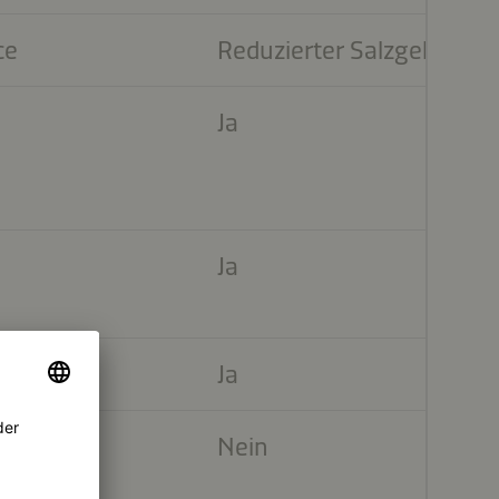
ce
Reduzierter Salzgehalt
Ja
Ja
Ja
Nein