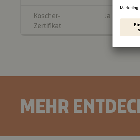
Koscher-
Ja
Zertifikat
MEHR ENTDEC