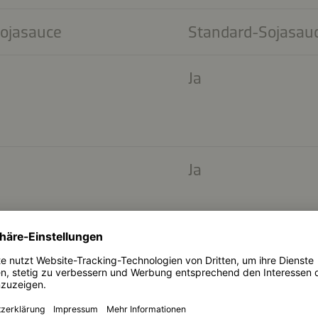
ojasauce
Standard-Sojasau
Ja
Ja
Ja
Nein