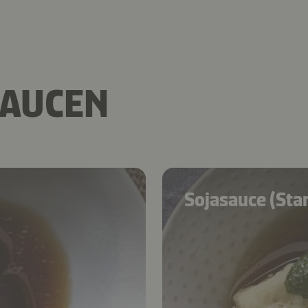
SAUCEN
Sojasauce (Sta