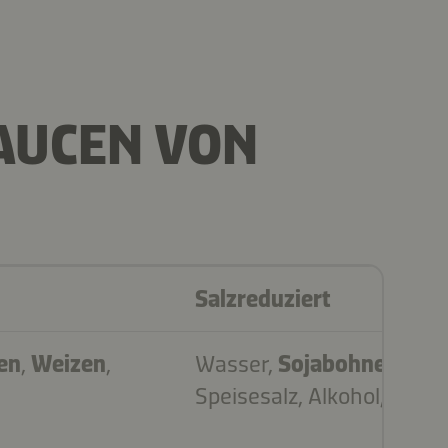
AUCEN VON
Salzreduziert
en
,
Weizen
,
Wasser,
Sojabohnen
,
Wei
Speisesalz, Alkohol, Zucke