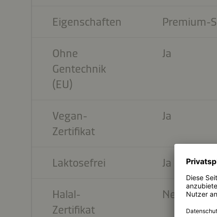
Eigenschaften
Premium-S
Ohne
Ja
Gentechnik
(EU)
Vegan-
Ja
Zertifikat
Laktosefrei
Ja
Halal-
Nein
Zertifikat