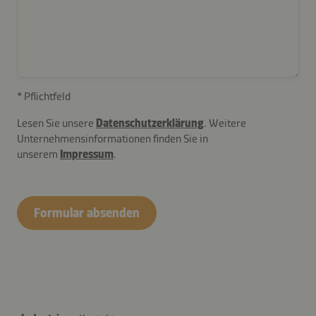
* Pflichtfeld
Lesen Sie unsere
Datenschutzerklärung
. Weitere
Unternehmensinformationen finden Sie in
unserem
Impressum
.
contactCH-
B2B-
Formular absenden
26577-
v2XepHIkRgK5DdZn3ofQM4ja