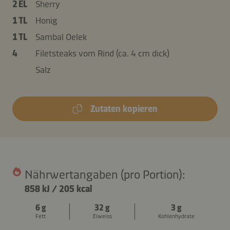
2 EL
Sherry
1 TL
Honig
1 TL
Sambal Oelek
4
Filetsteaks vom Rind (ca. 4 cm dick)
Salz
Zutaten kopieren
Nährwertangaben (pro Portion):
858 kJ
/
205 kcal
6 g
32 g
3 g
Fett
Eiweiss
Kohlenhydrate