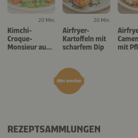
20 Min.
20 Min.
Kimchi-
Airfryer-
Airfry
Croque-
Kartoffeln mit
Camem
Monsieur aus
scharfem Dip
mit P
dem Airfryer
Alles ansehen
REZEPTSAMMLUNGEN